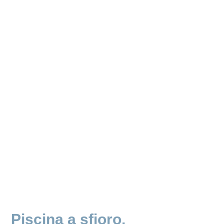
Lo sguardo che si perde
all'infinito tra il cielo ed il
mare, seguendo la linea
dell'orizzonte
Piscina a sfioro,